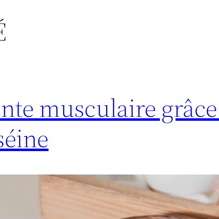
É
fonte musculaire grâce
séine