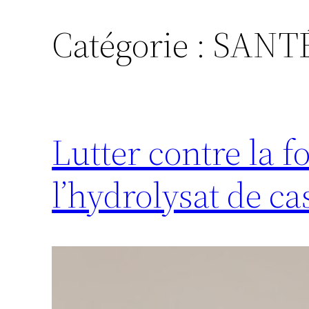
Catégorie :
SANT
Aller
au
contenu
Lutter contre la 
l’hydrolysat de ca