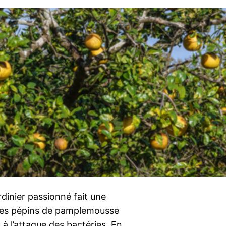
rdinier passionné fait une
les pépins de pamplemousse
 à l’attaque des bactéries. En