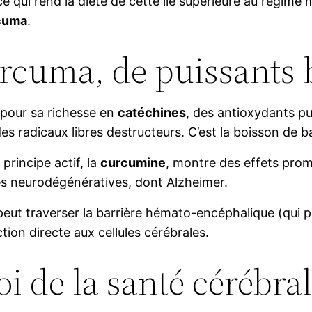
ce qui rend la diète de cette île supérieure au régime m
cuma
.
urcuma, de puissants 
 pour sa richesse en
catéchines
, des antioxydants pu
 des radicaux libres destructeurs. C’est la boisson de
rincipe actif, la
curcumine
, montre des effets prom
s neurodégénératives, dont Alzheimer.
peut traverser la barrière hémato-encéphalique (qui 
tion directe aux cellules cérébrales.
roi de la santé cérébra