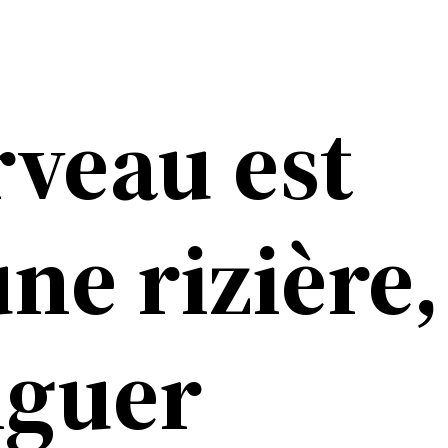
rveau est
e rizière, 
riguer