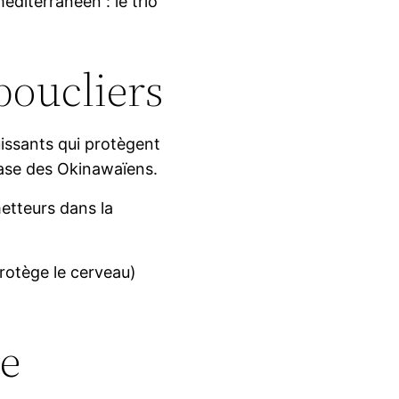
éditerranéen : le trio
boucliers
issants qui protègent
 base des Okinawaïens.
etteurs dans la
protège le cerveau)
le