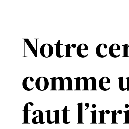
Aller
au
contenu
Notre ce
comme un
faut l’ir