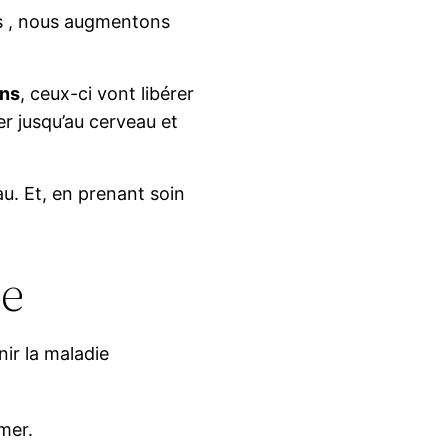
s , nous augmentons
ins
, ceux-ci vont libérer
r jusqu’au cerveau et
u. Et, en prenant soin
ée
ir la maladie
mer.