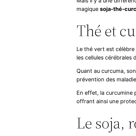
Mais il y a une différen
magique
soja-thé-cur
Thé et c
Le thé vert est célèbre
les cellules cérébrales
Quant au curcuma, son p
prévention des maladie
En effet, la curcumine 
offrant ainsi une protec
Le soja, 