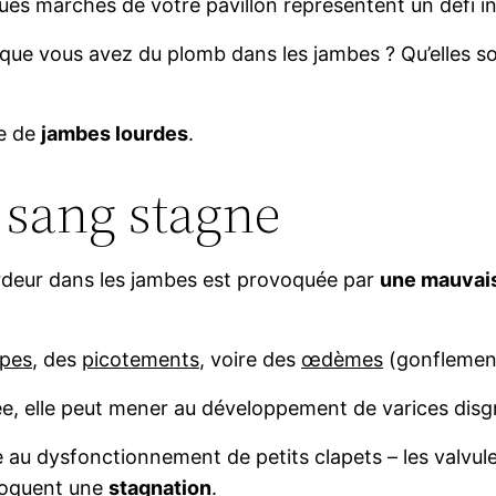
ques marches de votre pavillon représentent un défi 
 que vous avez du plomb dans les jambes ? Qu’elles so
re de
jambes lourdes
.
 sang stagne
rdeur dans les jambes est provoquée par
une mauvais
pes
, des
picotements
, voire des
œdèmes
(gonflemen
aitée, elle peut mener au développement de varices disg
e au dysfonctionnement de petits clapets – les valvul
voquent une
stagnation
.