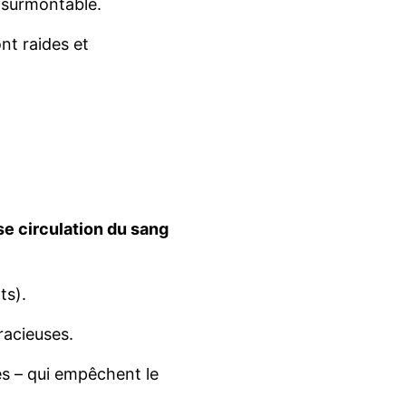
insurmontable.
nt raides et
e circulation du sang
ts).
racieuses.
es – qui empêchent le