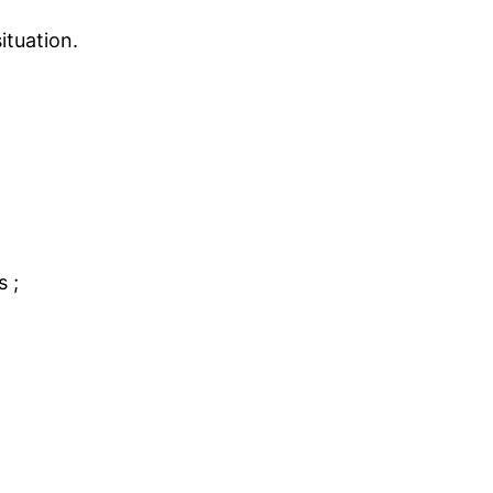
ituation.
s ;