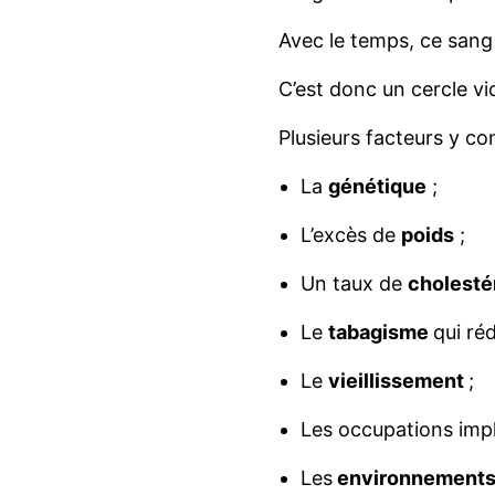
Avec le temps, ce sang 
C’est donc un cercle vi
Plusieurs facteurs y co
La
génétique
;
L’excès de
poids
;
Un taux de
cholesté
Le
tabagisme
qui ré
Le
vieillissement
;
Les occupations imp
Les
environnement